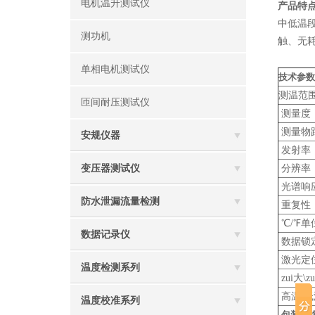
电机温升测试仪
产品特
中低温
测功机
触、无
单相电机测试仪
技术参数
测温范
匝间耐压测试仪
测量度
测量物
安规仪器
发射率
变压器测试仪
分辨率
光谱响
防水泄漏流量检测
重复性
℃/℉单
数据记录仪
数据锁
激光定
温度检测系列
zui大\
高温\
温度校准系列
包装规