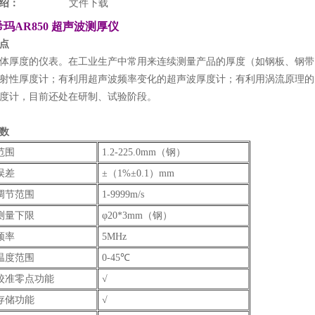
绍：
文件下载
玛AR850 超声波测厚仪
点
体厚度的仪表。在工业生产中常用来连续测量产品的厚度（如钢板、钢带
射性厚度计；有利用超声波频率变化的超声波厚度计；有利用涡流原理的
度计，目前还处在研制、试验阶段。
数
范围
1.2-225.0mm（钢）
误差
±（1%±0.1）mm
调节范围
1-9999m/s
测量下限
φ20*3mm（钢）
频率
5MHz
温度范围
0-45℃
校准零点功能
√
存储功能
√