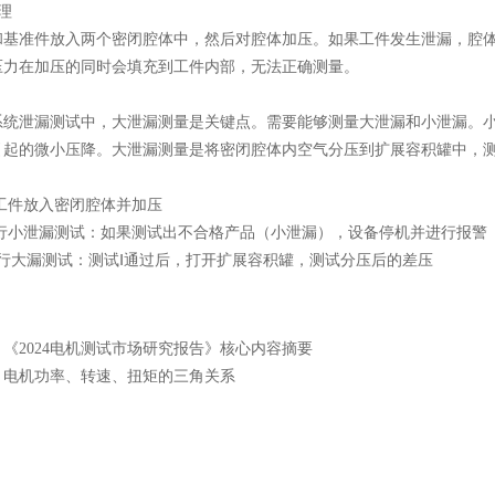
理
和基准件放入两个密闭腔体中，然后对腔体加压。如果工件发生泄漏，腔
压力在加压的同时会填充到工件内部，
无法正确测量。
系统泄漏测试中，大泄漏测量是关键点。需要能够测量大泄漏和小泄漏。
引起的微小压降。大泄漏测量是将密闭腔体内空气分压到扩展容积罐中，
工件放入密闭腔体并加压
进行小泄漏测试：如果测试出不合格产品（小泄漏），设备停机并进行报警
进行大漏测试：测试Ⅰ通过后，打开扩展容积罐，测试分压后的差压
：
《2024电机测试市场研究报告》核心内容摘要
：
电机功率、转速、扭矩的三角关系