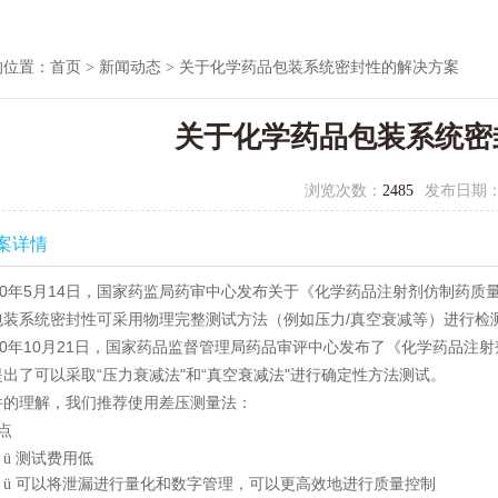
的位置：
首页
>
新闻动态
> 关于化学药品包装系统密封性的解决方案
关于化学药品包装系统密
浏览次数：
2485
发布日期
案详情
0
年
5
月
14
日，国家药监局药审中心发布关于《化学药品注射剂仿制药质
包装系统密封性可采用物理完整测试方法（例如压力
/
真空衰减等）进行检
0
年
10
月
21
日，国家药品监督管理局药品审评中心发布了《化学药品注射
出了可以采取“压力衰减法"和“真空衰减法"进行确定性方法测试。
件的理解，我们推荐使用差压测量法：
点
测试费用低
ü
可以将泄漏进行量化和数字管理，可以更高效地进行质量控制
ü