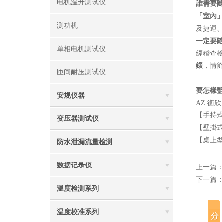
电机温升测试仪
誰需要隨
「室內
测功机
及捷運
一定要隨
单相电机测试仪
經稽查
鍰
，情
匝间耐压测试仪
要怎樣
安规仪器
AZ 衡
【手持
变压器测试仪
【壁掛
【桌上
防水泄漏流量检测
数据记录仪
上一篇
下一篇
温度检测系列
温度校准系列